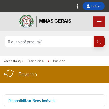
Ir
Entrar
para
o
conteúdo
principal
Você está aqui:
Página Inicial
Município
Governo
Conteúdo Principal
Disponibilizar Bens Imóveis