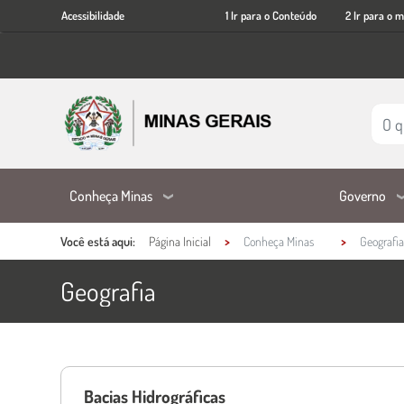
Acessibilidade
Ir
Acessibilidade
1 Ir para o Conteúdo
2 Ir para o 
para
o
conteúdo
principal
Conheça Minas
Governo
Você está aqui:
Página Inicial
Conheça Minas
Geografia
Geografia
Conteúdo Principal
Bacias Hidrográficas