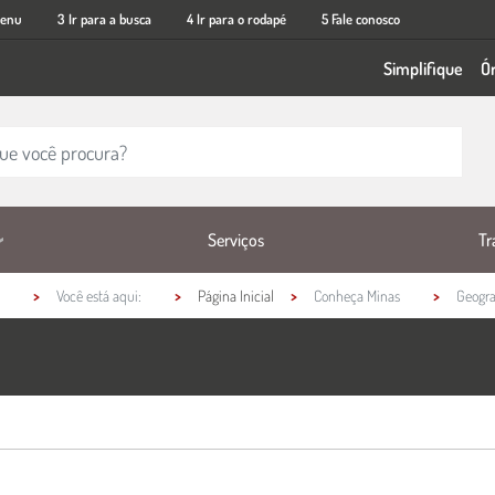
menu
3 Ir para a busca
4 Ir para o rodapé
5 Fale conosco
Simplifique
Ó
Tr
Serviços
Você está aqui:
Página Inicial
Conheça Minas
Geogra