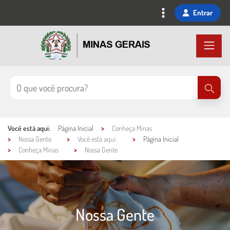
Ir
Entrar
para
o
conteúdo
principal
Você está aqui:
Página Inicial
Conheça Minas
Nossa Gente
Você está aqui:
Página Inicial
Conheça Minas
Nossa Gente
Nossa Gente