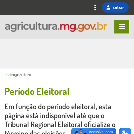
Ir
Entrar
para
o
conteúdo
principal
Início
Agricultura
Período Eleitoral
Em função do período eleitoral, esta
Conteúdo Principal
página está indisponível até que o
Tribunal Regional Eleitoral oficialize o
término das eleições.