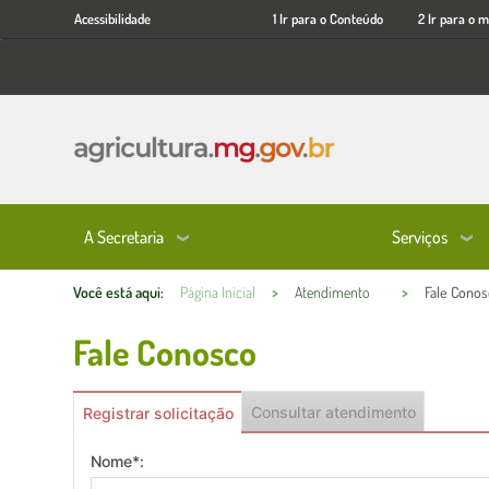
Acessibilidade
Ir
Acessibilidade
1 Ir para o Conteúdo
2 Ir para o 
para
o
conteúdo
principal
A Secretaria
Serviços
Você está aqui:
Página Inicial
Atendimento
Fale Cono
Fale Conosco
Conteúdo Principal