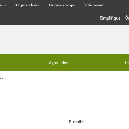
menu
3 Ir para a busca
4 Ir para o rodapé
5 Fale conosco
Simplifique
Ó
Tr
Agrodados
sco