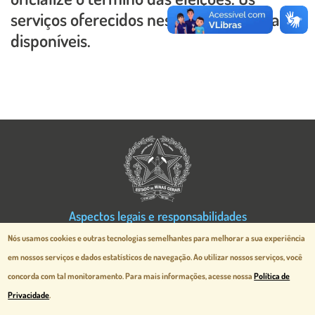
serviços oferecidos nesse site continuam
disponíveis.
Imagem
Aspectos legais e responsabilidades
Política de Privacidade
Nós usamos cookies e outras tecnologias semelhantes para melhorar a sua experiência
Desenvolvido pela
prodemge.gov.br
em nossos serviços e dados estatísticos de navegação.
Ao utilizar nossos serviços, você
concorda com tal monitoramento. Para mais informações, acesse nossa
Política de
MG Cidade Administrativa - Rodovia
Privacidade
.
Papa João Paulo II, 3777 - Serra Verde