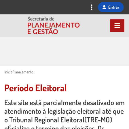
Ir
Entrar
para
o
conteúdo
principal
Início
Planejamento
Período Eleitoral
Este site está parcialmente desativado em
Conteúdo Principal
atendimento à legislação eleitoral até que
o Tribunal Regional Eleitoral(TRE-MG)
oficialize o termino das eleições. Os