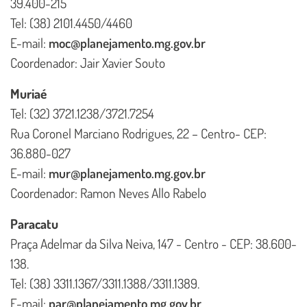
39.400-215
Tel: (38) 2101.4450/4460
E-mail:
moc@planejamento.mg.gov.br
Coordenador: Jair Xavier Souto
Muriaé
Tel: (32) 3721.1238/3721.7254
Rua Coronel Marciano Rodrigues, 22 – Centro- CEP:
36.880-027
E-mail:
mur@planejamento.mg.gov.br
Coordenador: Ramon Neves Allo Rabelo
Paracatu
Praça Adelmar da Silva Neiva, 147 - Centro - CEP: 38.600-
138.
Tel: (38) 3311.1367/3311.1388/3311.1389.
E-mail:
par@planejamento.mg.gov.br