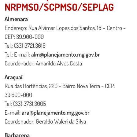
NRPMSO/SCPMSO/SEPLAG
Conteúdo Principal
Almenara
Endereço: Rua Alvimar Lopes dos Santos, 18 – Centro -
CEP: 39.900-000
Tel.: (33) 3721.3616
Tel.: E-mail:
alm@planejamento.mg.gov.br
Coordenador: Amarildo Alves Costa
Araçuaí
Rua das Hortências, 220 - Bairro Nova Terra - CEP:
39.600-000
Tel: (33) 3731.3005
E-mail:
ara@planejamento.mg.gov.br
Coordenador: Geraldo Waleri da Silva
Barbacena