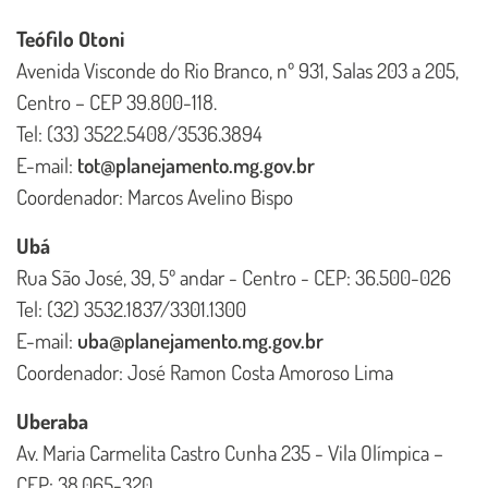
Teófilo Otoni
Avenida Visconde do Rio Branco, nº 931, Salas 203 a 205,
Centro – CEP 39.800-118.
Tel: (33) 3522.5408/3536.3894
E-mail:
tot@planejamento.mg.gov.br
Coordenador: Marcos Avelino Bispo
Ubá
Rua São José, 39, 5º andar - Centro - CEP: 36.500-026
Tel: (32) 3532.1837/3301.1300
E-mail:
uba@planejamento.mg.gov.br
Coordenador: José Ramon Costa Amoroso Lima
Uberaba
Av. Maria Carmelita Castro Cunha 235 - Vila Olímpica –
CEP: 38.065-320