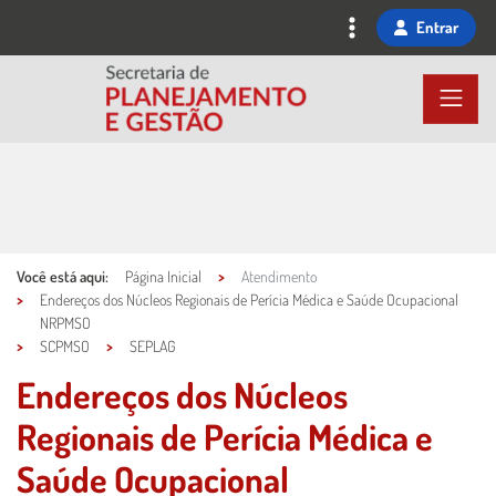
Ir
Entrar
para
o
conteúdo
principal
Você está aqui:
Página Inicial
Atendimento
Endereços dos Núcleos Regionais de Perícia Médica e Saúde Ocupacional
NRPMSO
SCPMSO
SEPLAG
Endereços dos Núcleos
Regionais de Perícia Médica e
Saúde Ocupacional