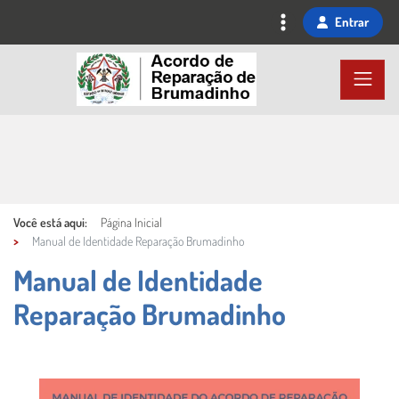
Ir
Entrar
para
o
conteúdo
principal
Você está aqui:
Página Inicial
Manual de Identidade Reparação Brumadinho
Manual de Identidade
Reparação Brumadinho
Conteúdo Principal
Imagem