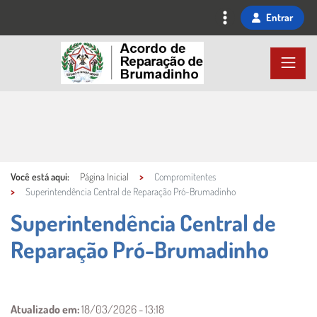
Ir
Entrar
para
o
conteúdo
principal
Você está aqui:
Página Inicial
Compromitentes
Superintendência Central de Reparação Pró-Brumadinho
Superintendência Central de
Reparação Pró-Brumadinho
Conteúdo Principal
Atualizado em:
18/03/2026 - 13:18