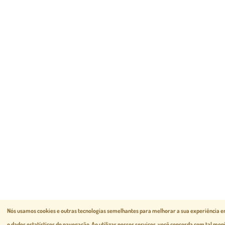
Nós usamos cookies e outras tecnologias semelhantes para melhorar a sua experiência e
e dados estatísticos de navegação.
Ao utilizar nossos serviços, você concorda com tal mo