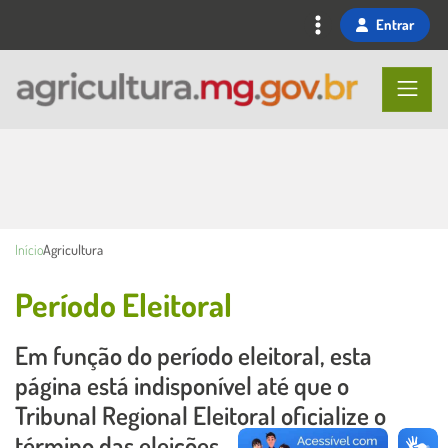
Ir
Entrar
para
o
conteúdo
principal
Início
Agricultura
Período Eleitoral
Em função do período eleitoral, esta
Conteúdo Principal
página está indisponível até que o
Tribunal Regional Eleitoral oficialize o
término das eleições.