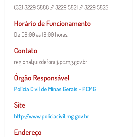
(32) 3229 5888 // 3229 5821 // 3229 5825
Horário de Funcionamento
De 08:00 às 18:00 horas.
Contato
regional.juizdefora@pc.mg.gov.br
Órgão Responsável
Órgão
Polícia Civil de Minas Gerais - PCMG
Responsável
Site
-
Unidade
http://www.policiacivil.mg.gov.br
Endereço