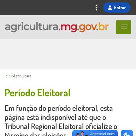
Ir
Entrar
para
o
conteúdo
principal
Início
Agricultura
Período Eleitoral
Em função do período eleitoral, esta
Conteúdo Principal
página está indisponível até que o
Tribunal Regional Eleitoral oficialize o
término das eleições.