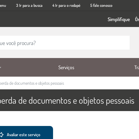
menu
3 Ir para a busca
4 Ir para o rodapé
5 Fale conosco
Simplifique
Ó
Tr
Serviços
e perda de documentos e objetos pessoais
e perda de documentos e objetos pessoais
viço
Avaliar este serviço