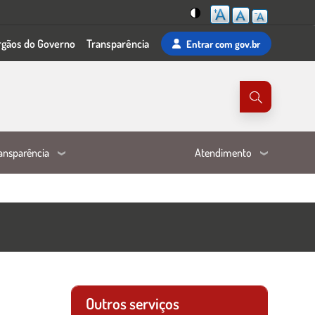
Mudar
rgãos do Governo
Transparência
Entrar
com gov.br
para
o
tema
de
alta
visibilidade
ansparência
Atendimento
Outros serviços