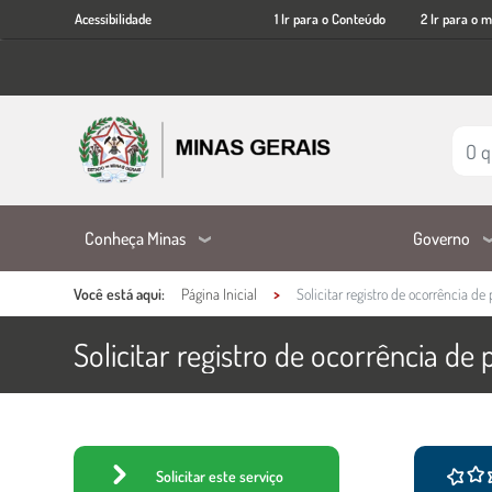
Acessibilidade
Ir
Acessibilidade
1 Ir para o Conteúdo
2 Ir para o 
para
o
conteúdo
principal
Conheça Minas
Governo
Você está aqui:
Página Inicial
Solicitar registro de ocorrência d
Solicitar registro de ocorrência d
Ações e informações do ser
Conteúdo Principal
Solicitar este serviço