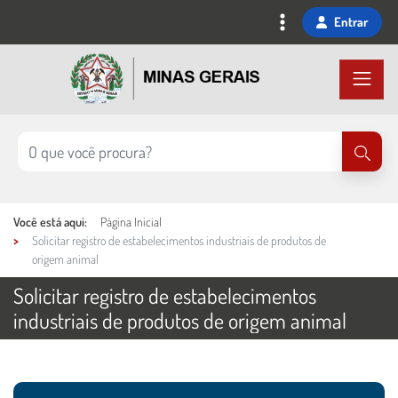
Ir
Entrar
para
o
conteúdo
principal
Você está aqui:
Página Inicial
Solicitar registro de estabelecimentos industriais de produtos de
origem animal
Solicitar registro de estabelecimentos
industriais de produtos de origem animal
Ações e informações do serviço
Conteúdo Principal