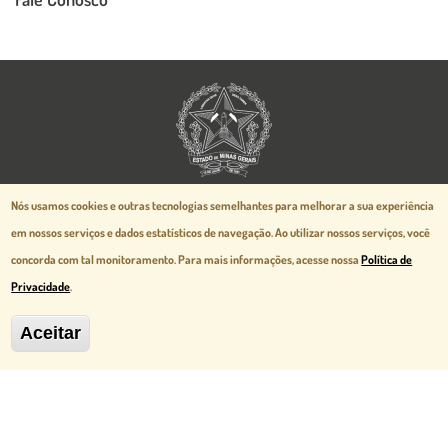
Aspectos legais e responsabilidades
Nós usamos cookies e outras tecnologias semelhantes para melhorar a sua experiência
Política de Privacidade
em nossos serviços e dados estatísticos de navegação.
Ao utilizar nossos serviços, você
Mapa do Site
concorda com tal monitoramento. Para mais informações, acesse nossa
Política de
Desenvolvido pela
prodemge.gov.br
Privacidade
.
Aceitar
MG Cidade Administrativa - Rodovia
Papa João Paulo II, 3777 - Serra Verde
Belo Horizonte, MG - CEP 31630-903