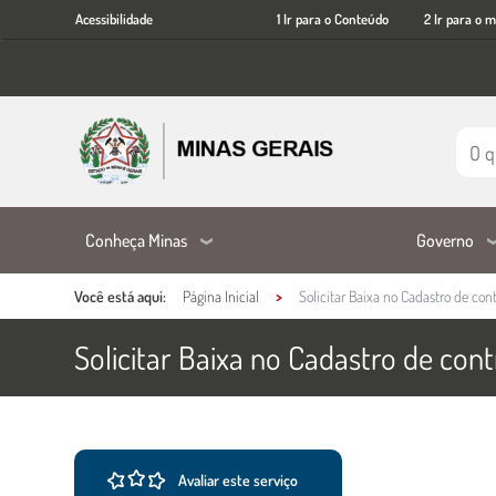
Acessibilidade
Ir
Acessibilidade
1 Ir para o Conteúdo
2 Ir para o 
para
o
conteúdo
principal
Conheça Minas
Governo
Você está aqui:
Página Inicial
Solicitar Baixa no Cadastro de con
Solicitar Baixa no Cadastro de cont
Ações e informações do ser
Conteúdo Principal
Avaliar este serviço