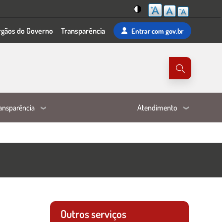
Mudar
rgãos do Governo
Transparência
Entrar
com gov.br
para
o
tema
de
alta
visibilidade
ansparência
Atendimento
Outros serviços