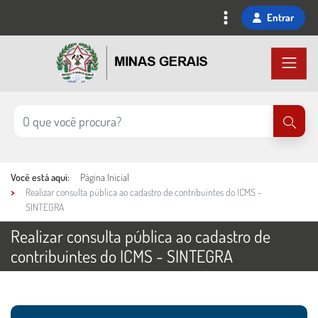
Ir
Entrar
para
o
conteúdo
principal
Você está aqui:
Página Inicial
Realizar consulta pública ao cadastro de contribuintes do ICMS -
SINTEGRA
Realizar consulta pública ao cadastro de
contribuintes do ICMS - SINTEGRA
Ações e informações do serviço
Conteúdo Principal