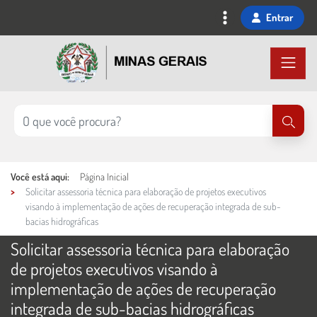
Ir
Entrar
para
o
conteúdo
principal
Você está aqui:
Página Inicial
Solicitar assessoria técnica para elaboração de projetos executivos
visando à implementação de ações de recuperação integrada de sub-
bacias hidrográficas
Solicitar assessoria técnica para elaboração
de projetos executivos visando à
implementação de ações de recuperação
integrada de sub-bacias hidrográficas