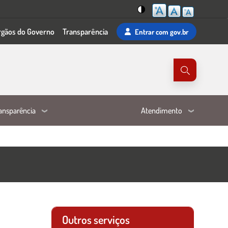
Mudar
rgãos do Governo
Transparência
Entrar
com gov.br
para
o
tema
de
alta
visibilidade
ansparência
Atendimento
Outros serviços