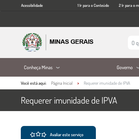
Acessibilidade
Ir
Acessibilidade
1 Ir para o Conteúdo
2 Ir para o 
para
o
conteúdo
principal
Conheça Minas
Governo
Você está aqui:
Página Inicial
Requerer imunidade de IPVA
Requerer imunidade de IPVA
Ações e informações do ser
Conteúdo Principal
Avaliar este serviço