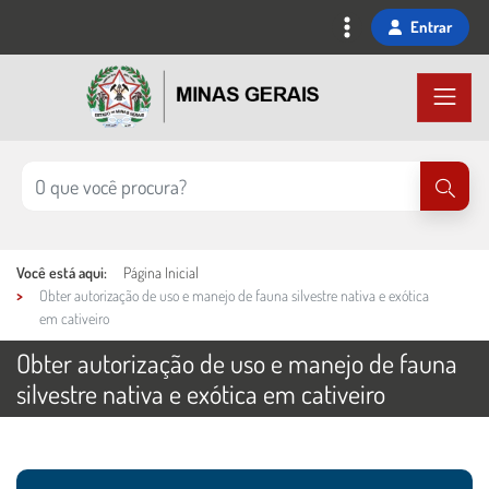
Ir
Entrar
para
o
conteúdo
principal
Você está aqui:
Página Inicial
Obter autorização de uso e manejo de fauna silvestre nativa e exótica
em cativeiro
Obter autorização de uso e manejo de fauna
silvestre nativa e exótica em cativeiro
Ações e informações do serviço
Conteúdo Principal