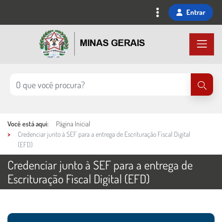
Ir
Entrar
para
o
conteúdo
principal
Você está aqui:
Página Inicial
Credenciar junto à SEF para a entrega de Escrituração Fiscal Digital
(EFD)
Credenciar junto à SEF para a entrega de
Escrituração Fiscal Digital (EFD)
Ações e informações do serviço
Conteúdo Principal