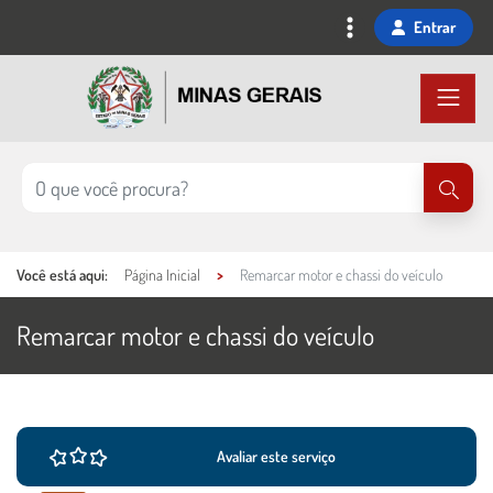
Ir
Entrar
para
o
conteúdo
principal
Você está aqui:
Página Inicial
Remarcar motor e chassi do veículo
Remarcar motor e chassi do veículo
Ações e informações do serviço
Conteúdo Principal
Avaliar este serviço