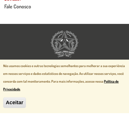
Fale Conosco
Aspectos legais e responsabilidades
Nós usamos cookies e outras tecnologias semelhantes para melhorar a sua experiência
Política de Privacidade
em nossos serviços e dados estatísticos de navegação.
Ao utilizar nossos serviços, você
Mapa do Site
concorda com tal monitoramento. Para mais informações, acesse nossa
Política de
Desenvolvido pela
prodemge.gov.br
Privacidade
.
Aceitar
MG Cidade Administrativa - Rodovia
Papa João Paulo II, 3777 - Serra Verde
Belo Horizonte, MG - CEP 31630-903