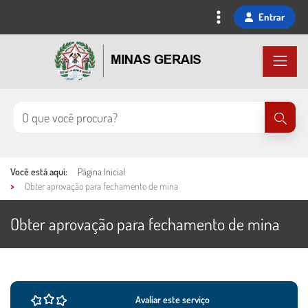
Ir
Entrar
para
o
conteúdo
principal
Você está aqui:
Página Inicial
Obter aprovação para fechamento de mina
Obter aprovação para fechamento de mina
Ações e informações do serviço
Conteúdo Principal
Avaliar este serviço