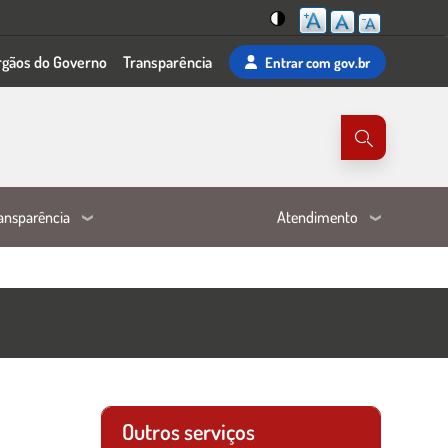
Mudar
rgãos do Governo
Transparência
Entrar
com gov.br
para
o
tema
de
alta
visibilidade
ansparência
Atendimento
Outros serviços