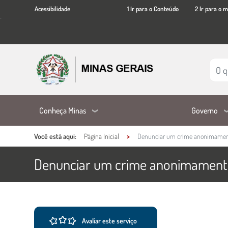
Acessibilidade
Ir
Acessibilidade
1 Ir para o Conteúdo
2 Ir para o 
para
o
conteúdo
principal
Conheça Minas
Governo
Você está aqui:
Página Inicial
Denunciar um crime anonimament
Denunciar um crime anonimamente
Ações e informações do ser
Conteúdo Principal
Avaliar este serviço