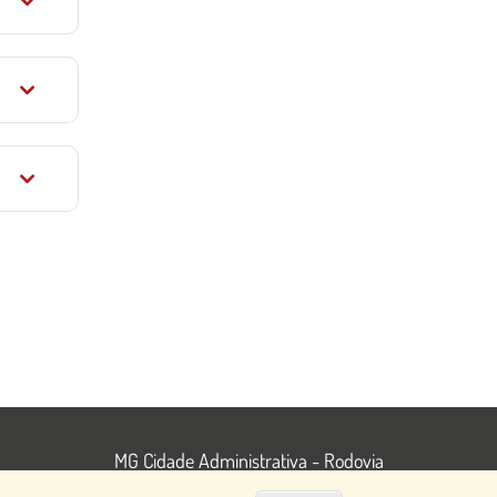
MG Cidade Administrativa - Rodovia
Papa João Paulo II, 3777 - Serra Verde