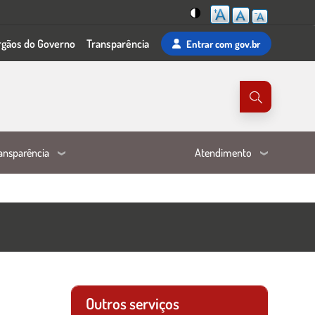
Mudar
rgãos do Governo
Transparência
Entrar
com gov.br
para
o
tema
de
alta
visibilidade
ansparência
Atendimento
Outros serviços