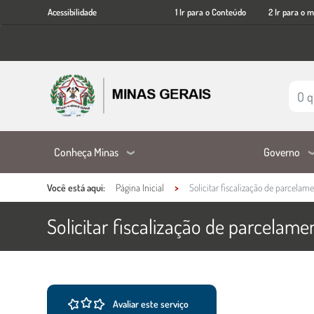
Acessibilidade
Ir
Acessibilidade
1 Ir para o Conteúdo
2 Ir para o 
para
o
conteúdo
principal
Conheça Minas
Governo
Você está aqui:
Página Inicial
Solicitar fiscalização de parcelame
Solicitar fiscalização de parcelame
Ações e informações do ser
Conteúdo Principal
Avaliar este serviço