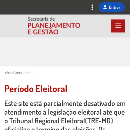
Ir
Entrar
para
o
conteúdo
principal
Início
Planejamento
Período Eleitoral
Este site está parcialmente desativado em
Conteúdo Principal
atendimento à legislação eleitoral até que
o Tribunal Regional Eleitoral(TRE-MG)
oficialize o termino das eleições. Os