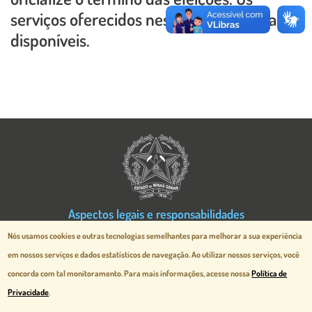
serviços oferecidos nesse site continuam
disponíveis.
Imagem
Aspectos legais e responsabilidades
Política de Privacidade
Nós usamos cookies e outras tecnologias semelhantes para melhorar a sua experiência
Desenvolvido pela
prodemge.gov.br
em nossos serviços e dados estatísticos de navegação.
Ao utilizar nossos serviços, você
concorda com tal monitoramento. Para mais informações, acesse nossa
Política de
MG Cidade Administrativa - Rodovia
Privacidade
.
Papa João Paulo II, 3777 - Serra Verde