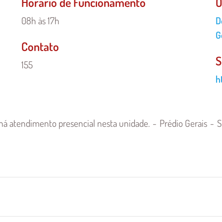
Horário de Funcionamento
Ó
08h às 17h
Ó
D
R
G
Contato
-
S
U
155
h
 há atendimento presencial nesta unidade.
Prédio Gerais
S