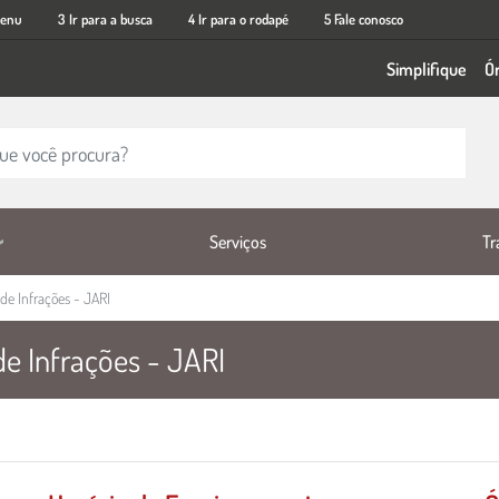
menu
3 Ir para a busca
4 Ir para o rodapé
5 Fale conosco
Simplifique
Ó
Tr
Serviços
de Infrações - JARI
de Infrações - JARI