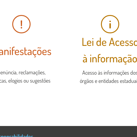
!
i
Lei de Acess
anifestações
à informaçã
enúncia, reclamações,
Acesso às informações do
icas, elogios ou sugestões
órgãos e entidades estaduai
sponsabilidades