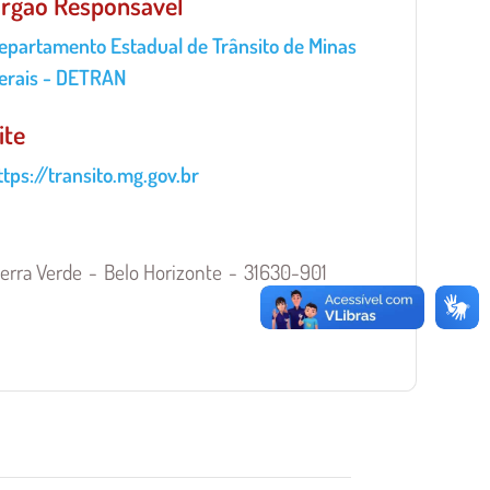
rgão Responsável
rgão
epartamento Estadual de Trânsito de Minas
esponsável
erais - DETRAN
ite
nidade
ttps://transito.mg.gov.br
erra Verde
Belo Horizonte
31630-901