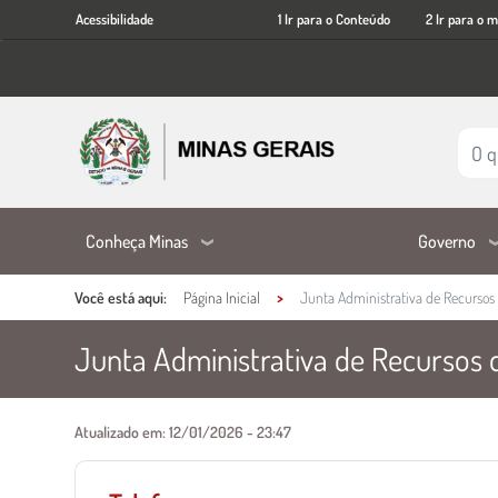
Acessibilidade
Ir
Acessibilidade
1 Ir para o Conteúdo
2 Ir para o 
para
o
conteúdo
principal
Conheça Minas
Governo
Você está aqui:
Página Inicial
Junta Administrativa de Recursos 
Junta Administrativa de Recursos 
Conteúdo Principal
Atualizado em:
12/01/2026 - 23:47