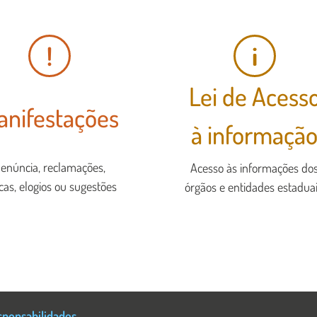
!
i
Lei de Acess
anifestações
à informaçã
enúncia, reclamações,
Acesso às informações do
icas, elogios ou sugestões
órgãos e entidades estaduai
sponsabilidades