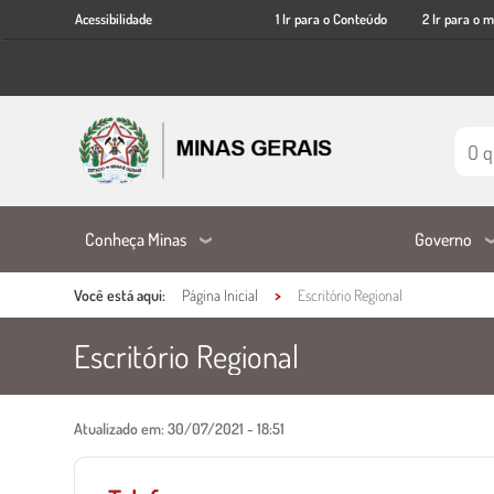
Acessibilidade
Ir
Acessibilidade
1 Ir para o Conteúdo
2 Ir para o 
para
o
conteúdo
principal
Conheça Minas
Governo
Você está aqui:
Página Inicial
Escritório Regional
Escritório Regional
Conteúdo Principal
Atualizado em:
30/07/2021 - 18:51