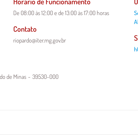
Horário de Funcionamento
Ó
De 08:00 às 12:00 e de 13:00 às 17:00 horas
Ó
S
R
A
Contato
-
S
U
riopardo@iter.mg.gov.br
h
rdo de Minas
39530-000