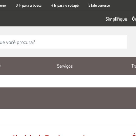
menu
3 Ir para a busca
4 Ir para o rodapé
5 Fale conosco
Simplifique
Ó
Tr
Serviços