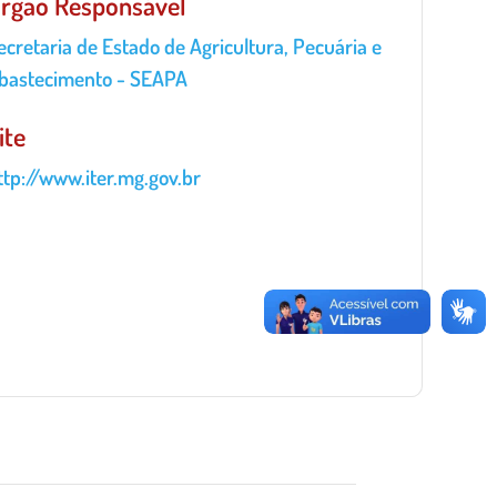
rgão Responsável
rgão
ecretaria de Estado de Agricultura, Pecuária e
esponsável
bastecimento - SEAPA
ite
nidade
ttp://www.iter.mg.gov.br