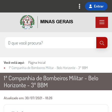
Ir
Entrar
para
o
conteúdo
principal
Você está aqui:
Página Inicial
1ª Companhia de Bombeiros Militar - Belo Horizonte - 3º BBM
1ª Companhia de Bombeiros Militar - Belo
Horizonte - 3º BBM
Conteúdo Principal
Atualizado em:
30/07/2021 - 18:26