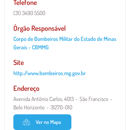
Telefone
(31) 3490 5500
Órgão Responsável
Órgão
Corpo de Bombeiros Militar do Estado de Minas
Responsável
Gerais - CBMMG
-
Site
Unidade
http://www.bombeiros.mg.gov.br
Endereço
Avenida Antônio Carlos, 4013
São Francisco
Belo Horizonte
31270-010
Ver no Mapa