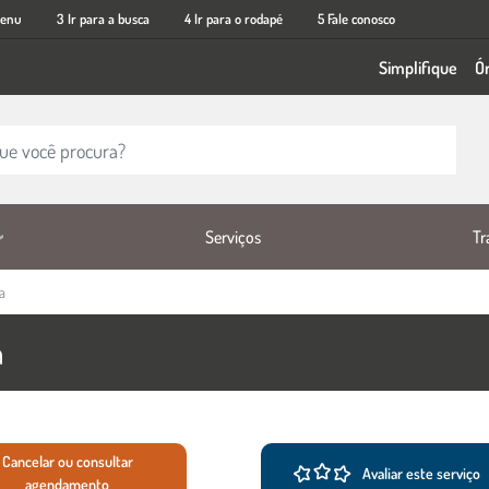
menu
3 Ir para a busca
4 Ir para o rodapé
5 Fale conosco
Simplifique
Ó
Tr
Serviços
a
a
viço
Cancelar ou consultar
Avaliar este serviço
agendamento