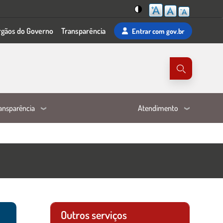
Mudar
rgãos do Governo
Transparência
Entrar
com gov.br
para
o
tema
de
alta
visibilidade
ansparência
Atendimento
Outros serviços