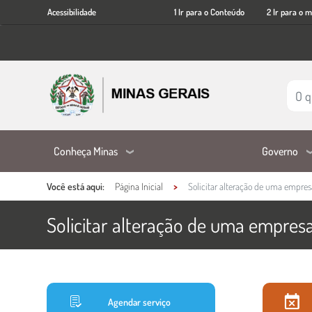
Acessibilidade
Ir
Acessibilidade
1 Ir para o Conteúdo
2 Ir para o 
para
o
conteúdo
principal
Conheça Minas
Governo
Você está aqui:
Página Inicial
Solicitar alteração de uma empres
Solicitar alteração de uma empres
Ações e informações do ser
Conteúdo Principal
Agendar serviço