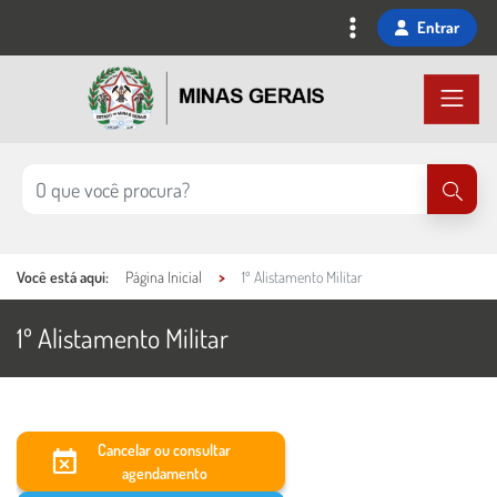
Ir
Entrar
para
o
conteúdo
principal
Você está aqui:
Página Inicial
1º Alistamento Militar
1º Alistamento Militar
Conteúdo Principal