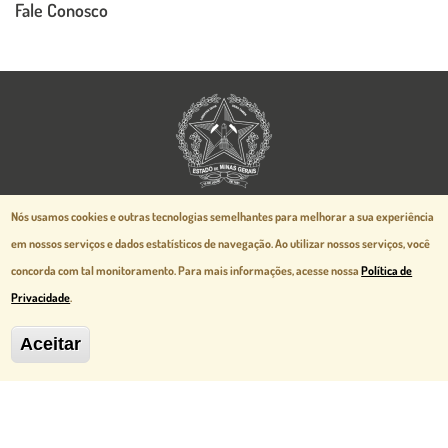
Fale Conosco
Aspectos legais e responsabilidades
Nós usamos cookies e outras tecnologias semelhantes para melhorar a sua experiência
Política de Privacidade
em nossos serviços e dados estatísticos de navegação.
Ao utilizar nossos serviços, você
Mapa do Site
concorda com tal monitoramento. Para mais informações, acesse nossa
Política de
Desenvolvido pela
prodemge.gov.br
Privacidade
.
Aceitar
MG Cidade Administrativa - Rodovia
Papa João Paulo II, 3777 - Serra Verde
Belo Horizonte, MG - CEP 31630-903