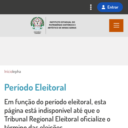
Ir
Entrar
para
o
conteúdo
principal
Início
Iepha
Período Eleitoral
Em função do período eleitoral, esta
Conteúdo Principal
página está indisponível até que o
Tribunal Regional Eleitoral oficialize o
término das eleições.