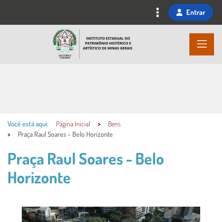
Ir
Entrar
para
o
conteúdo
principal
Você está aqui:
Página Inicial
Bens
Praça Raul Soares - Belo Horizonte
Praça Raul Soares - Belo
Horizonte
Conteúdo Principal