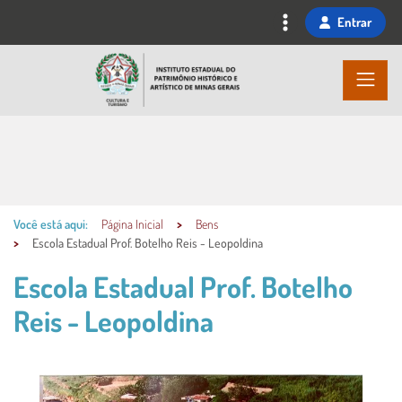
Ir
Entrar
para
o
conteúdo
principal
Você está aqui:
Página Inicial
Bens
Escola Estadual Prof. Botelho Reis - Leopoldina
Escola Estadual Prof. Botelho
Reis - Leopoldina
Conteúdo Principal