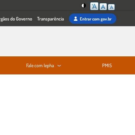
Mudar
rgãos do Governo
Transparência
Entrar
com gov.br
para
o
tema
de
alta
visibilidade
Fale com Iepha
PMIS