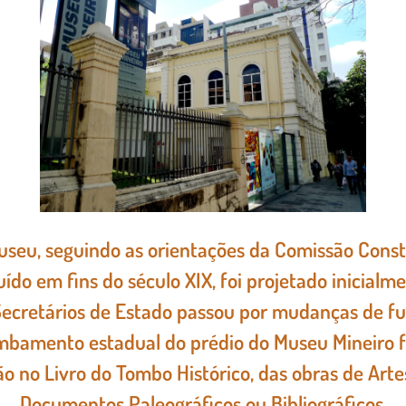
Museu, seguindo as orientações da Comissão Cons
uído em fins do século XIX, foi projetado inicialm
Secretários de Estado passou por mudanças de f
ombamento estadual do prédio do Museu Mineiro 
ão no Livro do Tombo Histórico, das obras de Artes
Documentos Paleográficos ou Bibliográficos.