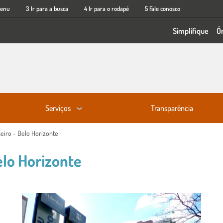
menu
3 Ir para a busca
4 Ir para o rodapé
5 Fale conosco
Simplifique
Ó
Serviços
Transparência
eiro - Belo Horizonte
elo Horizonte