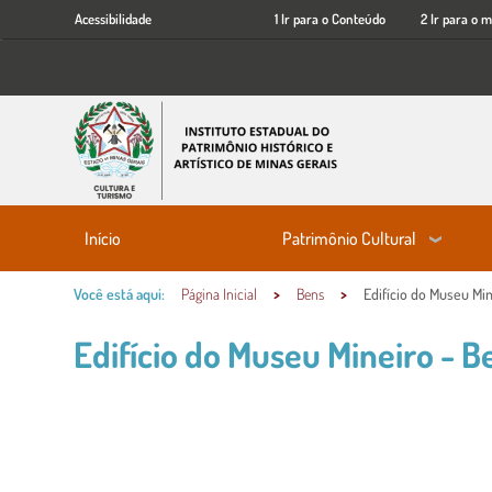
Acessibilidade
Ir
Acessibilidade
1 Ir para o Conteúdo
2 Ir para o 
para
o
conteúdo
principal
Patrimônio Cultural
Início
Você está aqui:
Página Inicial
Bens
Edifício do Museu Min
Edifício do Museu Mineiro - B
Conteúdo Principal