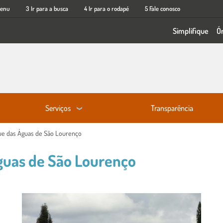
menu
3 Ir para a busca
4 Ir para o rodapé
5 Fale conosco
Simplifique
Ó
Serviços
Transparência
ue das Águas de São Lourenço
guas de São Lourenço