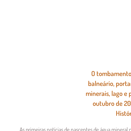
O tombamento 
balneário, porta
minerais, lago e
outubro de 201
Histó
As primeiras notícias de nascentes de água mineral 