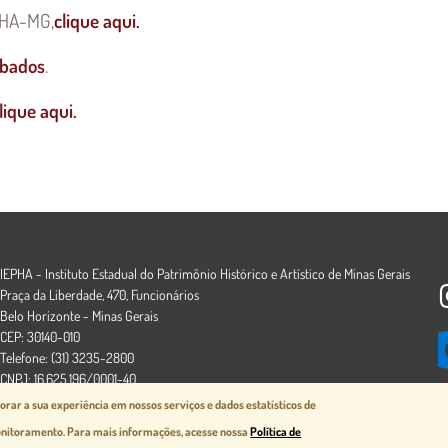
EPHA-MG,
clique aqui.
mbados
.
lique aqui.
IEPHA - Instituto Estadual do Patrimônio Histórico e Artístico de Minas Gerais
Praça da Liberdade, 470, Funcionários
Belo Horizonte - Minas Gerais
Im
CEP: 30140-010
Telefone: (31) 3235-2800
CNPJ: 16.625.196/0001-40
We
Horário de atendimento: 8h às 18h
rar a sua experiência em nossos serviços e dados estatísticos de
monitoramento. Para mais informações, acesse nossa
Política de