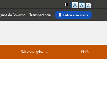
Mudar
rgãos do Governo
Transparência
Entrar
com gov.br
para
o
tema
de
alta
visibilidade
Fale com Iepha
PMIS