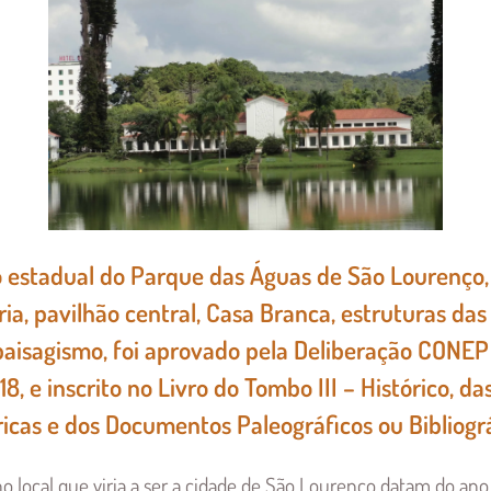
estadual do Parque das Águas de São Lourenço,
ria, pavilhão central, Casa Branca, estruturas da
 paisagismo, foi aprovado pela Deliberação CONEP 
8, e inscrito no Livro do Tombo III – Histórico, da
ricas e dos Documentos Paleográficos ou Bibliográ
no local que viria a ser a cidade de São Lourenço datam do a