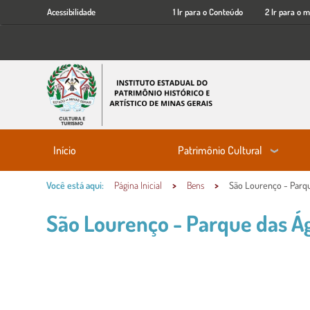
Acessibilidade
Ir
Acessibilidade
1 Ir para o Conteúdo
2 Ir para o 
para
o
conteúdo
principal
Patrimônio Cultural
Início
Você está aqui:
Página Inicial
Bens
São Lourenço - Parq
São Lourenço - Parque das Á
Conteúdo Principal