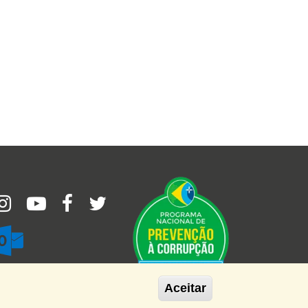
Imagem
agem
bmail
Aceitar