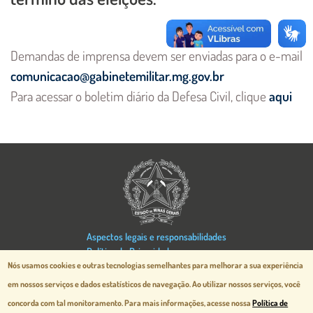
Demandas de imprensa devem ser enviadas para o e-mail
comunicacao@gabinetemilitar.mg.gov.br
Para acessar o boletim diário da Defesa Civil, clique
aqui
Aspectos legais e responsabilidades
Política de Privacidade
Nós usamos cookies e outras tecnologias semelhantes para melhorar a sua experiência
Mapa do Site
Desenvolvido pela
prodemge.gov.br
em nossos serviços e dados estatísticos de navegação.
Ao utilizar nossos serviços, você
concorda com tal monitoramento. Para mais informações, acesse nossa
Política de