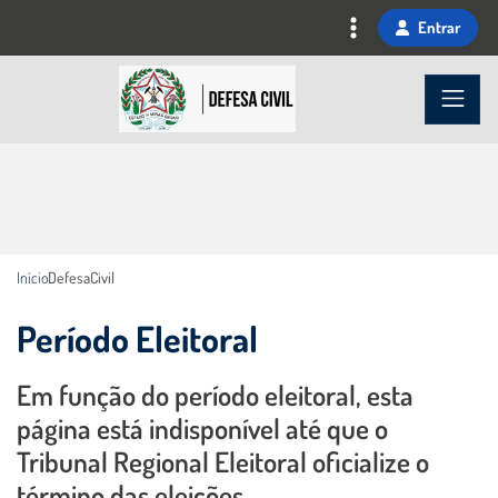
Ir
Entrar
para
o
Imagem
conteúdo
principal
Início
DefesaCivil
Período Eleitoral
Em função do período eleitoral, esta
Conteúdo Principal
página está indisponível até que o
Tribunal Regional Eleitoral oficialize o
término das eleições.