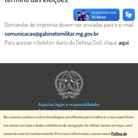
Demandas de imprensa devem ser enviadas para o e-mail
comunicacao@gabinetemilitar.mg.gov.br
Para acessar o boletim diário da Defesa Civil, clique
aqui
Aspectos legais e responsabilidades
Política de Privacidade
Nós usamos cookies e outras tecnologias semelhantes para melhorar a sua experiência
Mapa do Site
Desenvolvido pela
prodemge.gov.br
em nossos serviços e dados estatísticos de navegação.
Ao utilizar nossos serviços, você
concorda com tal monitoramento. Para mais informações, acesse nossa
Política de