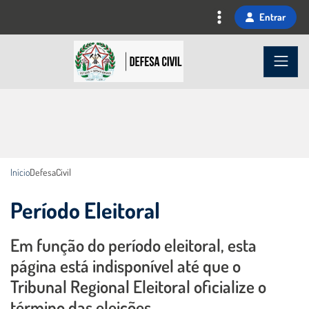
Ir
Entrar
para
o
Imagem
conteúdo
principal
Início
DefesaCivil
Período Eleitoral
Em função do período eleitoral, esta
Conteúdo Principal
página está indisponível até que o
Tribunal Regional Eleitoral oficialize o
término das eleições.