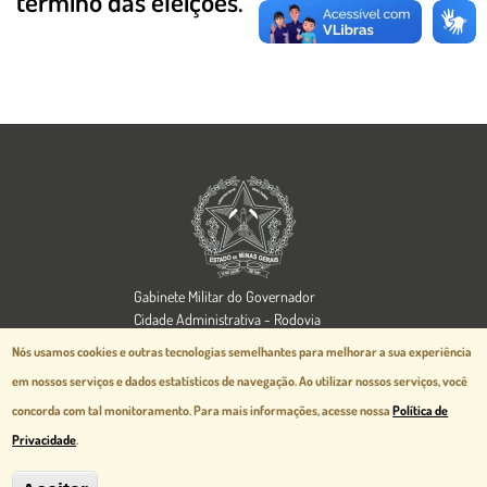
término das eleições.
Imagem
Gabinete Militar do Governador
Cidade Administrativa - Rodovia
Papa João Paulo II, 3777 - Serra Verde
Nós usamos cookies e outras tecnologias semelhantes para melhorar a sua experiência
Belo Horizonte, MG - CEP 31630-903
em nossos serviços e dados estatísticos de navegação.
Ao utilizar nossos serviços, você
Aspectos legais e responsabilidades
concorda com tal monitoramento. Para mais informações, acesse nossa
Política de
Política de Privacidade
Privacidade
.
Desenvolvido pela
prodemge.gov.br