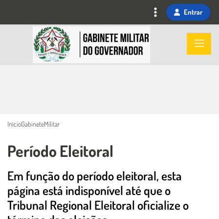
Ir
Entrar
para
o
Imagem
conteúdo
principal
Início
GabineteMilitar
Período Eleitoral
Em função do período eleitoral, esta
Conteúdo Principal
página está indisponível até que o
Tribunal Regional Eleitoral oficialize o