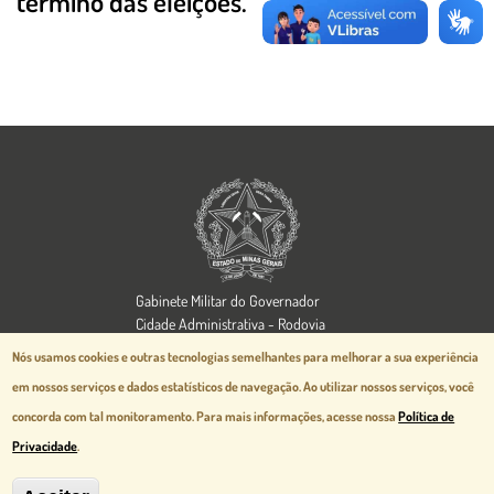
término das eleições.
Imagem
Gabinete Militar do Governador
Cidade Administrativa - Rodovia
Papa João Paulo II, 3777 - Serra Verde
Nós usamos cookies e outras tecnologias semelhantes para melhorar a sua experiência
Belo Horizonte, MG - CEP 31630-903
em nossos serviços e dados estatísticos de navegação.
Ao utilizar nossos serviços, você
Aspectos legais e responsabilidades
concorda com tal monitoramento. Para mais informações, acesse nossa
Política de
Política de Privacidade
Privacidade
.
Desenvolvido pela
prodemge.gov.br