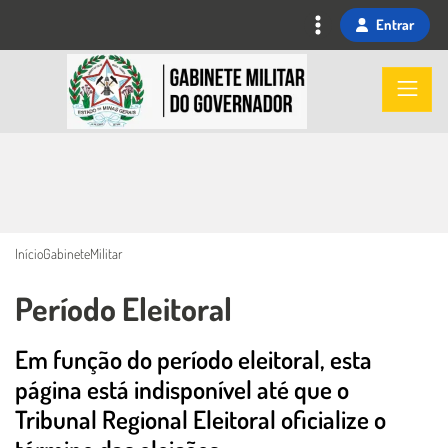
Ir
Entrar
para
o
Imagem
conteúdo
principal
Início
GabineteMilitar
Período Eleitoral
Em função do período eleitoral, esta
Conteúdo Principal
página está indisponível até que o
Tribunal Regional Eleitoral oficialize o