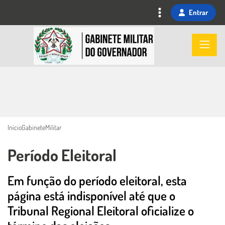
Ir
Entrar
para
o
Imagem
conteúdo
principal
Início
GabineteMilitar
Período Eleitoral
Em função do período eleitoral, esta
Conteúdo Principal
página está indisponível até que o
Tribunal Regional Eleitoral oficialize o