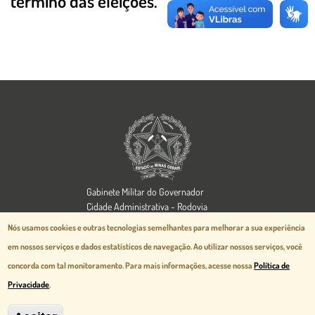
término das eleições.
Imagem
Gabinete Militar do Governador
Cidade Administrativa - Rodovia
Papa João Paulo II, 3777 - Serra Verde
Nós usamos cookies e outras tecnologias semelhantes para melhorar a sua experiência
Belo Horizonte, MG - CEP 31630-903
em nossos serviços e dados estatísticos de navegação.
Ao utilizar nossos serviços, você
Aspectos legais e responsabilidades
concorda com tal monitoramento. Para mais informações, acesse nossa
Política de
Política de Privacidade
Privacidade
.
Desenvolvido pela
prodemge.gov.br