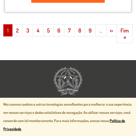
Paginação
Próxima p
1
2
3
4
5
6
7
8
9
…
››
Fim
Últi
»
Aspectos legais e responsabilidades
Nós usamos cookies e outras tecnologias semelhantes para melhorar a sua experiência
Política de Privacidade
em nossos serviços e dados estatísticos de navegação.
Ao utilizar nossos serviços, você
Mapa do Site
concorda com tal monitoramento. Para mais informações, acesse nossa
Política de
Desenvolvido pela
prodemge.gov.br
Privacidade
.