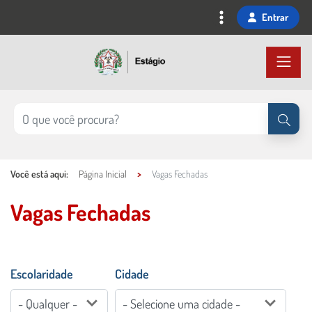
Ir
Entrar
para
o
conteúdo
principal
Você está aqui:
Página Inicial
Vagas Fechadas
Vagas Fechadas
Conteúdo Principal
Escolaridade
Cidade